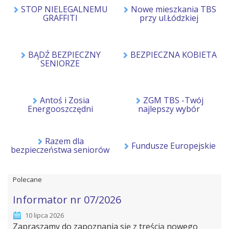
STOP NIELEGALNEMU
Nowe mieszkania TBS
GRAFFITI
przy ul.Łódzkiej
BĄDŹ BEZPIECZNY
BEZPIECZNA KOBIETA
SENIORZE
Antoś i Zosia
ZGM TBS -Twój
Energooszczędni
najlepszy wybór
Razem dla
Fundusze Europejskie
bezpieczeństwa seniorów
Polecane
Informator nr 07/2026
10 lipca 2026
Zapraszamy do zapoznania się z treścią nowego