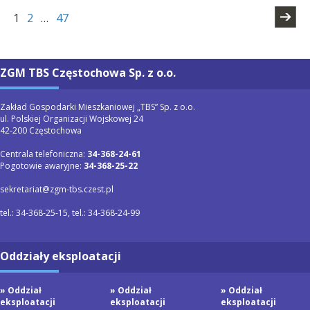
1
2
…
47
ZGM TBS Częstochowa Sp. z o.o.
Zakład Gospodarki Mieszkaniowej „TBS” Sp. z o.o.
ul. Polskiej Organizacji Wojskowej 24
42-200 Częstochowa
Centrala telefoniczna:
34-368-24-61
Pogotowie awaryjne:
34-368-25-22
sekretariat@zgm-tbs.czest.pl
tel.: 34-368-25-15, tel.: 34-368-24-99
Oddziały eksploatacji
» Oddział
» Oddział
» Oddział
eksploatacji
eksploatacji
eksploatacji