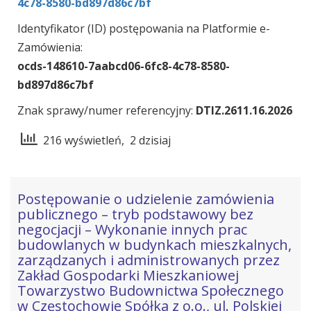
4c78-8580-bd897d86c7bf
Identyfikator (ID) postępowania na Platformie e-
Zamówienia:
ocds-148610-7aabcd06-6fc8-4c78-8580-
bd897d86c7bf
Znak sprawy/numer referencyjny:
DTIZ.2611.16.2026
216 wyświetleń, 2 dzisiaj
Postępowanie o udzielenie zamówienia
publicznego – tryb podstawowy bez
negocjacji – Wykonanie innych prac
budowlanych w budynkach mieszkalnych,
zarządzanych i administrowanych przez
Zakład Gospodarki Mieszkaniowej
Towarzystwo Budownictwa Społecznego
w Częstochowie Spółka z o.o., ul. Polskiej